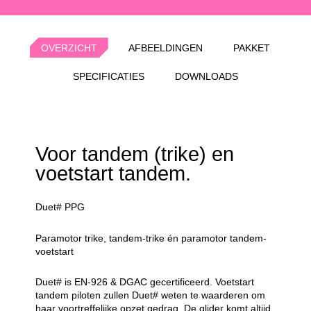
OVERZICHT
AFBEELDINGEN
PAKKET
SPECIFICATIES
DOWNLOADS
Voor tandem (trike) en
voetstart tandem.
Duet# PPG
Paramotor trike, tandem-trike én paramotor tandem-
voetstart
Duet# is EN-926 & DGAC gecertificeerd. Voetstart
tandem piloten zullen Duet# weten te waarderen om
haar voortreffelijke opzet gedrag. De glider komt altijd