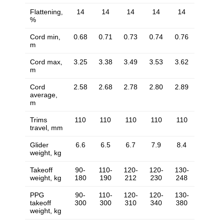
Flattening,
14
14
14
14
14
%
Cord min,
0.68
0.71
0.73
0.74
0.76
m
Cord max,
3.25
3.38
3.49
3.53
3.62
m
Cord
2.58
2.68
2.78
2.80
2.89
average,
m
Trims
110
110
110
110
110
travel, mm
Glider
6.6
6.5
6.7
7.9
8.4
weight, kg
Takeoff
90-
110-
120-
120-
130-
weight, kg
180
190
212
230
248
PPG
90-
110-
120-
120-
130-
takeoff
300
300
310
340
380
weight, kg