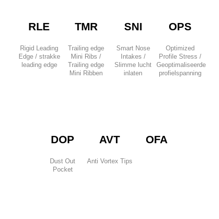
RLE
TMR
SNI
OPS
Rigid Leading
Trailing edge
Smart Nose
Optimized
Edge / strakke
Mini Ribs /
Intakes /
Profile Stress /
leading edge
Trailing edge
Slimme lucht
Geoptimaliseerde
Mini Ribben
inlaten
profielspanning
DOP
AVT
OFA
Dust Out
Anti Vortex Tips
Pocket