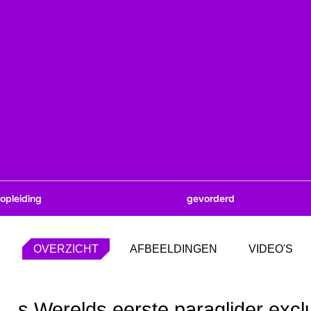
opleiding
gevorderd
OVERZICHT
AFBEELDINGEN
VIDEO'S
s Werelds eerste paraglider excl