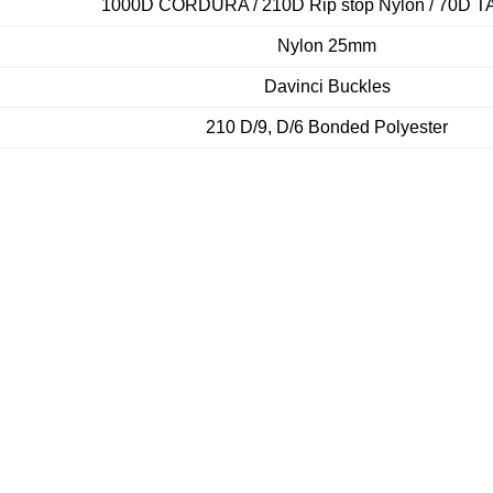
1000D CORDURA / 210D Rip stop Nylon / 70D 
Nylon 25mm
Davinci Buckles
210 D/9, D/6 Bonded Polyester
DOWNLOADS
soulmate-user_manual_en_rev1.pdf
2,1 MB pdf