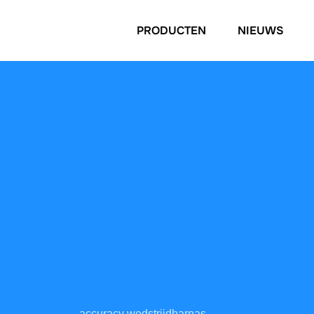
PRODUCTEN
NIEUWS
accuracy wedstrijdharnas