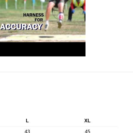
L
XL
43
45