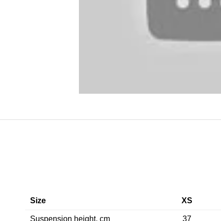
Size
XS
Suspension height, cm
37