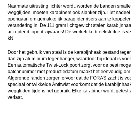
Naarmate uitrusting lichter wordt, worden de banden small
wegglijden, moeten karabiners ook slanker zijn. Het nadeel 
opengaan om gemakkelijk paraglider risers aan te koppele
verandering in. De 111 gram lichtgewicht stalen karabijnha
accepteert, opent zijwaarts! De werkelijke breeksterkte is 
kN.
Door het gebruik van staal is de karabijnhaak bestand tege
dan zijn aluminium tegenhanger, waardoor hij ideaal is voo
Een automatische Twist-Lock poort zorgt voor de best mogel
batchnummer met productiedatum maakt het eenvoudig om d
Afgeronde randen zorgen ervoor dat de FORAS zacht is voor 
speciaal ontwikkelde Antitwist voorkomt dat de karabijnhaa
wegglijden tijdens het gebruik. Elke karabiner wordt getes
verlaat.