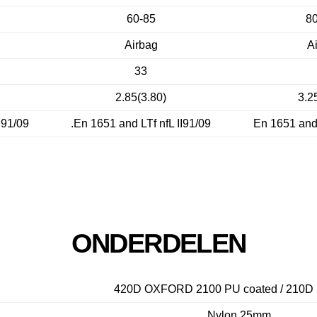
60-85
8
Airbag
A
33
2.85(3.80)
3.2
I91/09
.En 1651 and LTf nfL II91/09
En 1651 and 
ONDERDELEN
420D OXFORD 2100 PU coated / 210D
Nylon 25mm