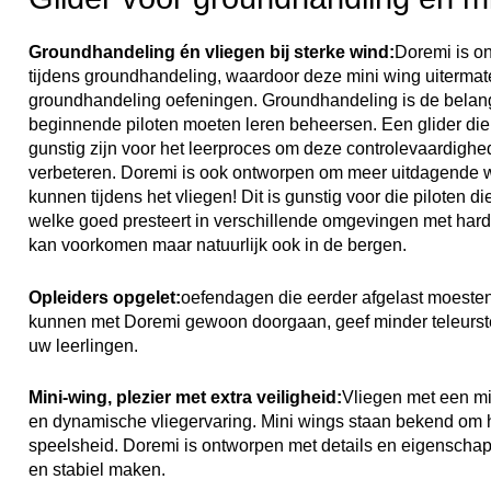
Groundhandeling én vliegen bij sterke wind:
Doremi is on
tijdens groundhandeling, waardoor deze mini wing uitermate
groundhandeling oefeningen. Groundhandeling is de belangr
beginnende piloten moeten leren beheersen. Een glider die g
gunstig zijn voor het leerproces om deze controlevaardighe
verbeteren. Doremi is ook ontworpen om meer uitdagende
kunnen tijdens het vliegen! Dit is gunstig voor die piloten di
welke goed presteert in verschillende omgevingen met hard
kan voorkomen maar natuurlijk ook in de bergen.
Opleiders opgelet:
oefendagen die eerder afgelast moeste
kunnen met Doremi gewoon doorgaan, geef minder teleurst
uw leerlingen.
Mini-wing, plezier met extra veiligheid:
Vliegen met een mi
en dynamische vliegervaring. Mini wings staan bekend om
speelsheid. Doremi is ontworpen met details en eigenscha
en stabiel maken.