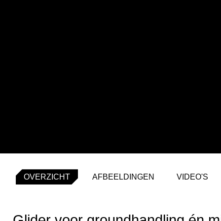
OVERZICHT
AFBEELDINGEN
VIDEO'S
Glider voor groundhandling én m