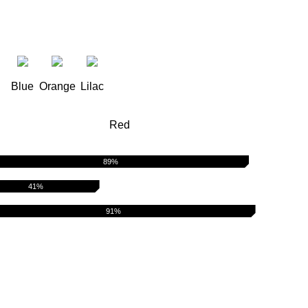
Blue
Orange
Lilac
Red
89%
41%
91%