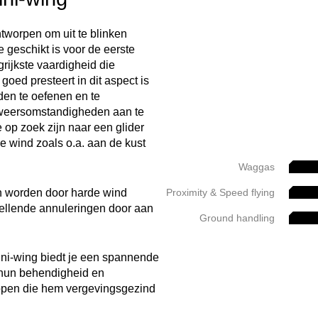
tworpen om uit te blinken
 geschikt is voor de eerste
ijkste vaardigheid die
oed presteert in dit aspect is
den te oefenen en te
 weersomstandigheden aan te
e op zoek zijn naar een glider
e wind zoals o.a. aan de kust
Waggas
n worden door harde wind
Proximity & Speed flying
ellende annuleringen door aan
Ground handling
ni-wing biedt je een spannende
 hun behendigheid en
ppen die hem vergevingsgezind