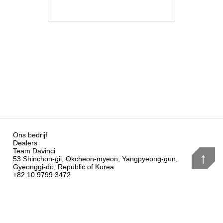
Ons bedrijf
Dealers
Team Davinci
↑
53 Shinchon-gil, Okcheon-myeon, Yangpyeong-gun,
Gyeonggi-do, Republic of Korea
+82 10 9799 3472
info@flydavinci.com