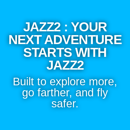
JAZZ2 : YOUR
NEXT ADVENTURE
STARTS WITH
JAZZ2
Built to explore more,
go farther, and fly
safer.