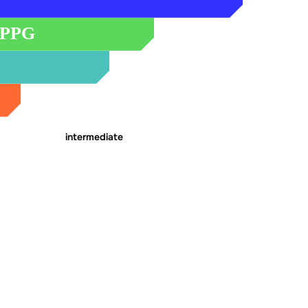
Performance reflex PPG wing
 PPG
se EN B / Certificado EN-
maños
intermediate