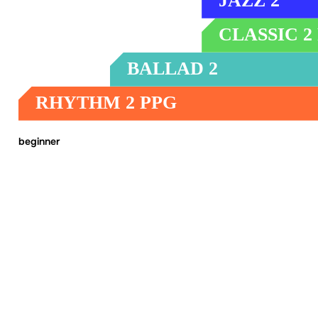
JAZZ 2
Freedom for High-
CLASSIC 2
Rendimiento de cla
BALLAD 2
A en todos los ta
Todoterreno PPG semirreflectante
RHYTHM 2 PPG
Ala PPG fácil y segura para pilotos principiantes
beginner