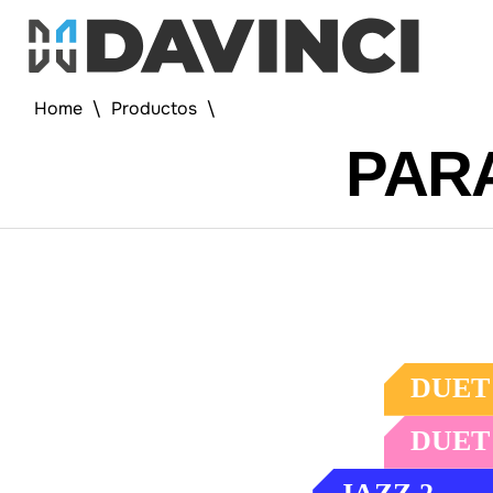
Home
\
Productos
\
PAR
DUET
For truly 
DUET
Solo foot 