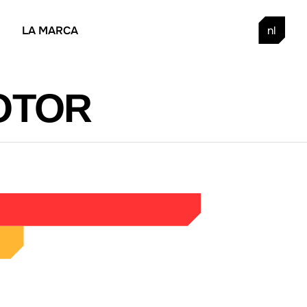
LA MARCA
nl
OTOR
 PPG