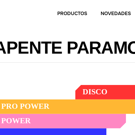
PRODUCTOS
NOVEDADES
APENTE PARAM
DISCO
Eslalon y carrera libre
 PRO POWER
enjoyable XC and Tandem trike flying
 POWER
launch - Solo trike - tandem trike Multipurpose PPG