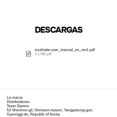
DESCARGAS
soulmate-user_manual_en_rev1.pdf
2.1 MB pdf
La marca
Distribuidores
Team Davinci
53 Shinchon-gil, Okcheon-myeon, Yangpyeong-gun,
Gyeonggi-do, Republic of Korea