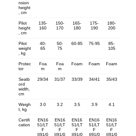
nsion
height
, cm
Pilot
135-
150-
165-
175-
180-
height
160
170
180
190
200
, cm
Pilot
40-
50-
60-85
75-95
85-
weight
65
75
105
, kg
Protec
Foa
Foa
Foam
Foam
Foam
tor
m
m
Seatb
29/34
31/37
33/39
34/41
35/43
ord
width,
cm
Weigh
3.0
3.2
3.5
3.9
4.1
t, kg
Certifi
EN16
EN16
EN16
EN16
EN16
cation
51/LT
51/LT
51/LT
51/LT
51/LT
F
F
F
F
F
II91/0
II91/0
II91/0
II91/0
II91/0