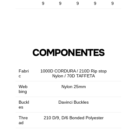
9
9
9
9
9
COMPONENTES
Fabri
1000D CORDURA / 210D Rip stop
c
Nylon / 70D TAFFETA
Web
Nylon 25mm
bing
Buckl
Davinci Buckles
es
Thre
210 D/9, D/6 Bonded Polyester
ad